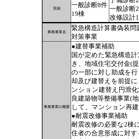
予備診断
一般診断8件
一般診断
実績
19棟
改修設計
緊急構造計算書偽装問
事務事業名
対策事業
●建替事業補助
国が定めた緊急構造計
き、地域住宅交付金(
の一部に対し助成を行
却及び建替えを前提に
ンション建替え円滑化
良建築物等整備事業(
して、マンション再建
事務事業の概要
●耐震改修事業補助
耐震改修の必要な2棟
住者の合意形成に対す