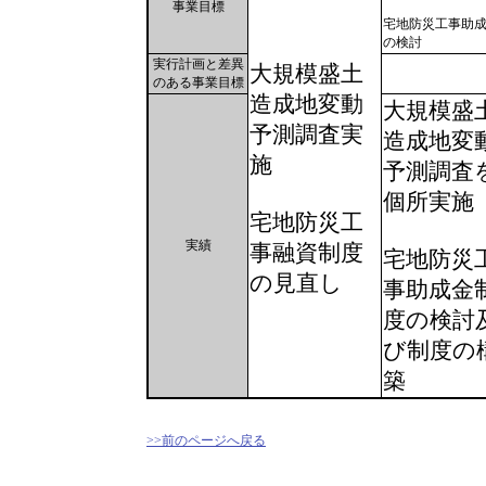
事業目標
宅地防災工事助
の検討
実行計画と差異
大規模盛土
のある事業目標
造成地変動
大規模盛
予測調査実
造成地変
施
予測調査
個所実施
宅地防災工
実績
事融資制度
宅地防災
の見直し
事助成金
度の検討
び制度の
築
>>前のページへ戻る