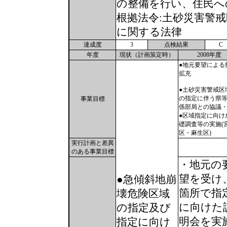
の整備を行い、住民へ
根拠法令:土砂災害警
に関する法律
達成度
3
点検結果
C
年度
現状（計画策定時）
2008年度
●地元要望による
拡充
●土砂災害警戒区
の指定に伴う県
事業目標
係部局との協議
●区域指定に向け
礎調査等の実施(
区・麻生区)
実行計画と差異
のある事業目標
・地元の
望を受け
●急傾斜地崩
箇所で指
壊危険区域
に向けた
の指定及び
明会を実
指定に向け