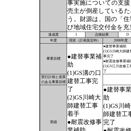
事実施についての支援
売主が倒産しているた
う。財源は、国の「住
び地域住宅交付金を充
達成度
3
点検結果
D
年度
現状（計画策定時）
2008年度
●建替事業補助
(1)GS川崎大師建
●建替事業補
事完了
事業目標
●耐震改修事業補
助
(1)GS江川改修工
了
(1)GS溝の口
実行計画と差異
建替工事完
のある事業目標
了
●建替事
(2)GS川崎大
助
師建替工事
(1)GS川
着手
師建替工
●耐震改修事
完了
実績
業補助
●耐震改