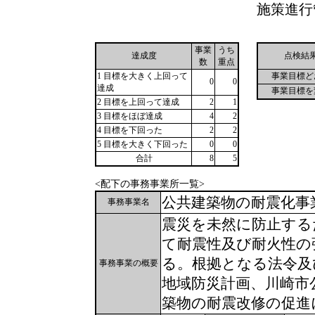
施策進行
事業
うち
達成度
点検結
数
重点
1 目標を大きく上回って
事業目標ど
0
0
達成
事業目標を
2 目標を上回って達成
2
1
3 目標をほぼ達成
4
2
4 目標を下回った
2
2
5 目標を大きく下回った
0
0
合計
8
5
<配下の事務事業所一覧>
公共建築物の耐震化事
事務事業名
震災を未然に防止する
て耐震性及び耐火性の
る。根拠となる法令及
事務事業の概要
地域防災計画、川崎市
築物の耐震改修の促進