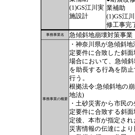
(1)GS江川実
業補助
施設計
(1)GS江
修工事完
急傾斜地崩壊対策事業
事務事業名
・神奈川県が急傾斜地
定要件に合致した斜面
場合において、急傾斜
を助長する行為を防止
行う。
根拠法令:急傾斜地の
地法)
事務事業の概要
・土砂災害から市民の
定要件に合致する斜面
定後、本市が指定され
災害情報の伝達により