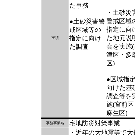
た事務
・土砂災
警戒区域
●土砂災害警
指定に向
戒区域等の
た地元説
指定に向け
実績
会を実施(
た調査
津区・多
区)
●区域指
向けた基
調査等を
施(宮前区
麻生区)
宅地防災対策事業
事務事業名
・近年の大地震等で大