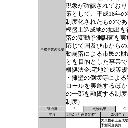
現象が確認されており
策として、平成18年
制度化されたものであ
模盛土造成地の抽出を
落の変動予測調査を実
応じて国及び市からの
事務事業の概要
動崩落による市民の財
とを目的とした事業で
根拠法令:宅地造成等
・擁壁の倒壊等による
ロールを実施するほか
の一部を融資する制度
制度)
達成度
2
点検結果
C
年度
現状（計画策定時）
2008年度
大規模盛土造成
予測調査実施