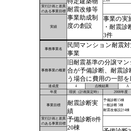
特定建築物
25件
実行計画と差異
耐震改修等
のある事業目標
事業助成制
事業の実
度の創設
・耐震診
実績
3件
民間マンション耐震対
事務事業名
事業
旧耐震基準の分譲マン
合が予備診断、耐震診
事務事業の概要
う場合に費用の一部を
達成度
4
点検結果
A
年度
現状（計画策定時）
2008年度
予備診断15棟
耐震診断実
事業目標
一般診断 5棟
績
耐震改修設計4棟
予備診断8件
実行計画と差異
のある事業目標
20棟