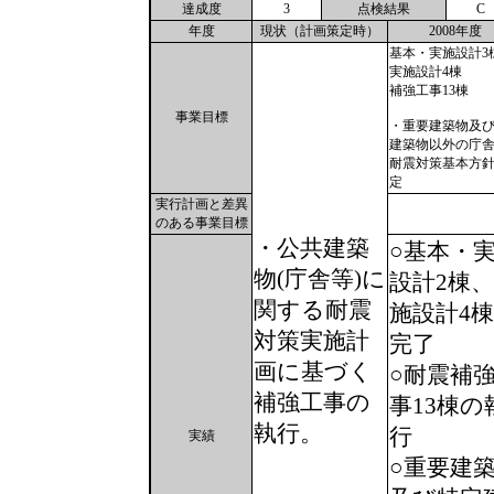
達成度
3
点検結果
C
年度
現状（計画策定時）
2008年度
基本・実施設計3
実施設計4棟
補強工事13棟
事業目標
・重要建築物及
建築物以外の庁
耐震対策基本方
定
実行計画と差異
のある事業目標
・公共建築
○基本・
物(庁舎等)に
設計2棟
関する耐震
施設計4
対策実施計
完了
画に基づく
○耐震補
補強工事の
事13棟の
執行。
行
実績
○重要建