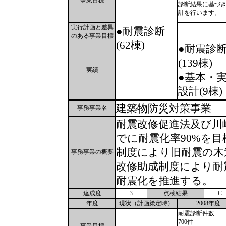
事業目標
診断結果に基づ
計を行います。
実行計画と差異
●耐震診断
のある事業目標
(62棟)
●耐震診
(139棟)
実績
●基本・
設計(9棟)
建築物防災対策事業
事務事業名
耐震改修促進法及び川
でに耐震化率90%を
制度により旧耐震の木
事務事業の概要
改修助成制度により耐
耐震化を推進する。
達成度
3
点検結果
C
年度
現状（計画策定時）
2008年度
耐震診断件数
700件