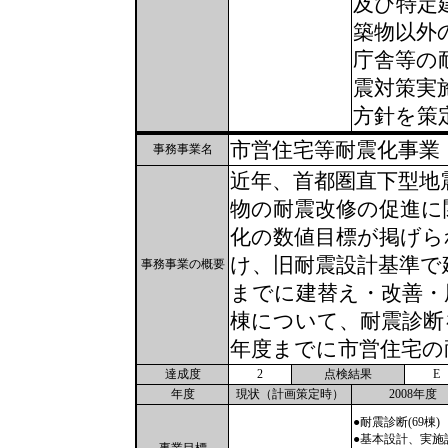
及び特定
築物以外
庁舎等の
震対策実
方針を策
市営住宅等耐震化事業
事務事業名
近年、首都圏直下型地
物の耐震改修の促進に
化の数値目標が掲げら
け、旧耐震設計基準で
事務事業の概要
までに建替え・改善・
棟について、耐震診断
年度までに市営住宅の
達成度
2
点検結果
E
年度
現状（計画策定時）
2008年度
●耐震診断(69棟)
●基本設計、実施