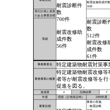
事業目標
耐震改修助成件
耐震診断件
56件
数
実行計画と差異
のある事業目標
700件
耐震診断
数
耐震改修助
512件
成件数
実績
耐震改修
56件
成件数
61件
特定建築物耐震対策事
事務事業名
特定建築物耐震改修等
者等が耐震改修等を行
事務事業の概要
促進を図る。
達成度
4
点検結果
C
年度
現状（計画策定時）
2008年度
事業の実施
事業目標
・耐震診断