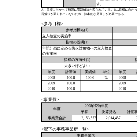
す。
A…目標に向かって順調に課題解決が図られている。B…目標に向か
題解決が図られていないため、抜本的な見直しが必要である。
<参考目標>
参考指標名(1)
立入検査の実施率
指標の説明(1)
年間計画に定める防火対象物への立入検査
の実施率
指標の方向性(1)
大きいほどよい
年度
計画値
実績値
単位
年度
2008
100.0
100.0
%
2008
2009
100.0
2009
2010
100.0
2010
<事業費>
2008(H20)年度
年度
予算
決算見込
計画
事業費合計
2,153,557
2,014,457
<配下の事務事業所一覧>
事務事業名