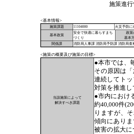
施策進行
<基本情報>
施策課題
11104000
火災予防に
安全で快適に暮らすまち
政策
基本政策
づくり
基本
関係課
消防局人事課 消防局予防課 消防局査
<施策の概要及び施策の目標>
●本市では、毎
その原因は「放
連続してトッ
対策を推進し
●市内におけ
当該施策によって
解決すべき課題
約40,000件
りますが、そ
傾向にありま
被害の拡大に