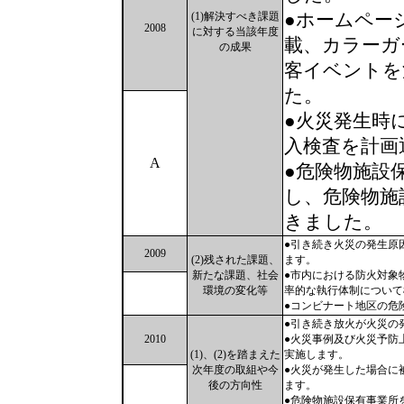
●ホームペー
(1)解決すべき課題
2008
に対する当該年度
載、カラーガ
の成果
客イベントを
た。
●火災発生時
入検査を計画
A
●危険物施設
し、危険物施
きました。
●引き続き火災の発生原
2009
(2)残された課題、
ます。
新たな課題、社会
●市内における防火対象
環境の変化等
率的な執行体制について
●コンビナート地区の危
●引き続き放火が火災の
2010
●火災事例及び火災予防
(1)、(2)を踏まえた
実施します。
次年度の取組や今
●火災が発生した場合に
後の方向性
ます。
●危険物施設保有事業所