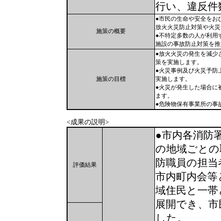
行い、違反件
●市民の生命や安全をお
放火火災防止対策や火災
施策の概要
●不特定多数の人が利用
施設の事故防止対策を推
●放火火災の発生を減少
策を実施します。
●火災事例及び火災予防
施策の目標
実施します。
●火災が発生した場合に
ます。
●危険物保有事業所の事
<成果の説明>
●市内各消防
の地域ごとの
防職員の担当
評価結果
市内町内会等
域住民と一帯
展開でき、市
した。