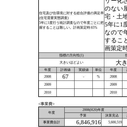
リー化
のない屋
住宅及び住環境に対する総合評価の満足率
宅・土地
(住宅需要実態調査)
5年に1度行う統計調査なので年度ごとに把
5年に1
握することは難しい。計画策定時:65%
なので
するこ
画策定時
指標の方向性(1)
大
大きいほどよい
年度
計画値
実績値
単位
年度
67
2008
-
%
2008
2009
2009
2010
2010
<事業費>
2008(H20)年度
年度
予算
決算見込
6,846,916
事業費合計
5,600,519