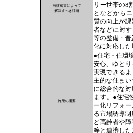
リー世帯の8割
当該施策によって
解決すべき課題
となどからニ
質の向上が課
者などに対す
等の整備・普
化に対応した
●住宅・住環
安心、ゆとり
実現できるよ
主的な住まい
に総合的な対
ます。●住宅
施策の概要
ー化リフォー
る市場誘導制
ど高齢者や障
等と連携した