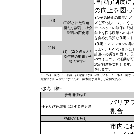
理代行制度に
の向上を図っ
●少子高齢化の進展など
2009
(2)残された課題、
ズも変化しつつ、こうし
新たな課題、社会
ティネットの確保に配慮
環境の変化等
向上を図る政策への本格
を含めた良質な住宅スト
●住宅・マンションの維
2010
します。●マンションに
(1)、(2)を踏まえた
計画への誘導を図り、長
次年度の取組や今
やコミュニティ活動が可
後の方向性
認定制度を実施します。
進します。
A…目標に向かって順調に課題解決が図られている。B…目標に向か
題解決が図られていないため、抜本的な見直しが必要である。
<参考目標>
参考指標名(1)
バリア
住宅及び住環境に対する満足度
割合
指標の説明(1)
市内に