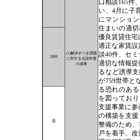
口相談165件
い、4月に子
にマンション
住まいの適切
優良賃貸住宅
適正な家賃設
談40件、セ
(1)解決すべき課題
2008
に対する当該年度
適切な情報提
の成果
るなど誘導支
が759世帯
る恐れのある
を図っており
支援事業に参
の構築を支援
B
整備のため、
戸を着手、改