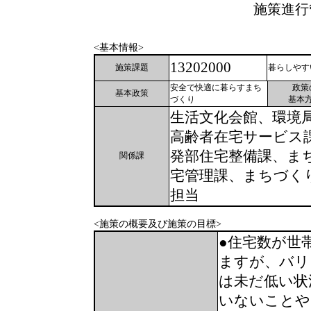
施策進行
<基本情報>
13202000
施策課題
暮らしやす
安全で快適に暮らすまち
政策
基本政策
づくり
基本
生活文化会館、環境
高齢者在宅サービス
発部住宅整備課、ま
関係課
宅管理課、まちづく
担当
<施策の概要及び施策の目標>
●住宅数が世
ますが、バリ
は未だ低い状
いないことや