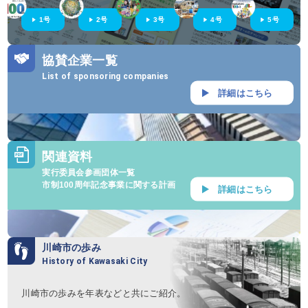
1号
2号
3号
4号
5号
協賛企業一覧
List of sponsoring companies
詳細はこちら
関連資料
実行委員会参画団体一覧
市制100周年記念事業に関する計画
詳細はこちら
川崎市の歩み
History of Kawasaki City
川崎市の歩みを年表などと共にご紹介。