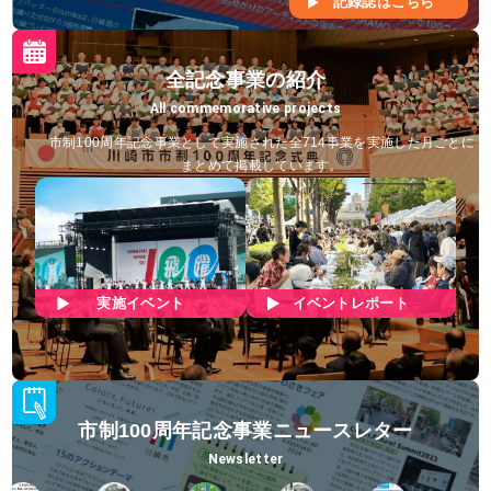
記録誌はこちら
全記念事業の紹介
All commemorative projects
市制100周年記念事業として実施された
全714事業を実施した月ごとに
まとめて掲載しています。
実施イベント
イベントレポート
市制100周年記念事業ニュースレター
Newsletter