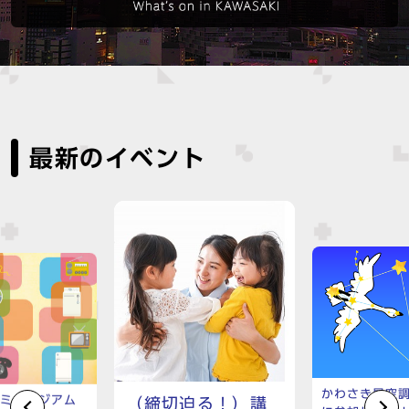
最新のイベント
かわさき星空
民ミュージアム
（締切迫る！）講