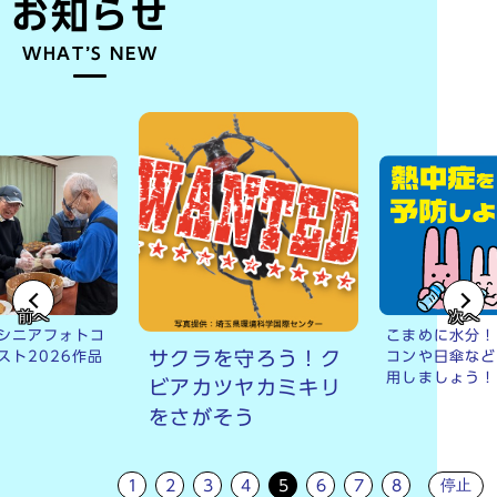
お知らせ
WHAT’S NEW
前へ
次へ
シニアフォトコ
こまめに水分！
サクラを守ろう！ク
スト2026作品
コンや日傘など
用しましょう！
ビアカツヤカミキリ
をさがそう
停止
1
2
3
4
5
6
7
8