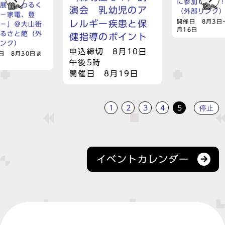
に参加しよう
画展「変わるく
前へ
次へ
演会 乳幼児のア
（外部リンク
し－家電、登
開催日 8月3日
レルギー疾患と保
！－」＠大山街
月16日
ふるさと館（外
健指導のポイント
リンク）
申込締切 8月10日
日 8月30日ま
午後5時
開催日 8月19日
停止
1
2
3
4
5
イベントカレンダー