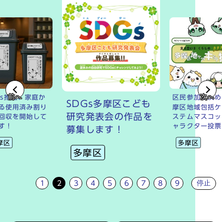
前へ
次へ
Gs推進、家庭か
区民参加で決め
SDGs多摩区こども
る使用済み割り
摩区地域包括ケ
研究発表会の作品を
回収を開始して
ステムマスコッ
す！
ャラクター投票
募集します！
摩区
多摩区
多摩区
停止
1
2
3
4
5
6
7
8
9