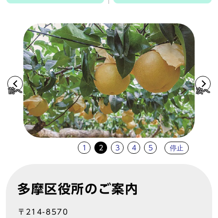
前へ
次へ
停止
1
2
3
4
5
多摩区役所のご案内
〒214-8570