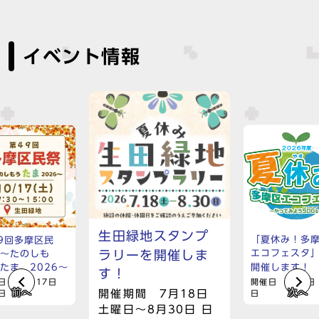
イベント情報
生田緑地スタンプ
「夏休み！多
9回多摩区民
エコフェスタ
ラリーを開催しま
 ～たのしも
開催します！
たま 2026～
す！
開催日 8月7日
日 10月17日
前へ
次へ
開催期間 7月18日
日
日
土曜日～8月30日 日