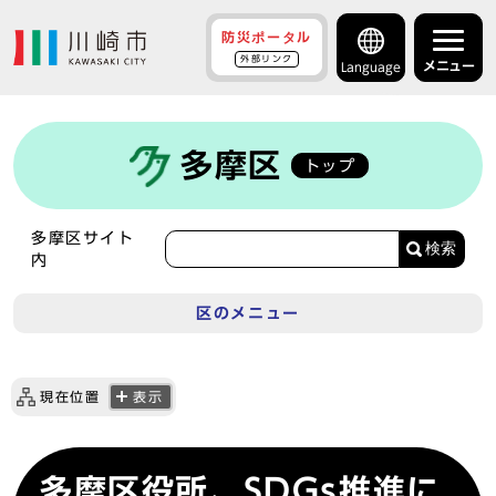
防災ポータル
外部リンク
メニュー
Language
多摩区
トップ
多摩区サイト
検索
内
区のメニュー
現在位置
表示
多摩区役所、SDGs推進に