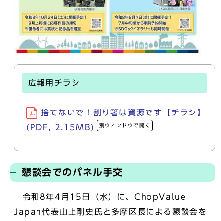
広報用チラシ
捨てないで！割り箸は資源です【チラシ】
別ウィンドウで開く
(PDF, 2.15MB)
懇談会でのパネル手交
令和8年4月15日（水）に、ChopValue
Japan代表山上剛史氏と多摩区長による懇談会を