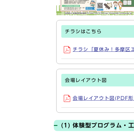
チラシはこちら
チラシ「夏休み！多摩区エコ
会場レイアウト図
会場レイアウト図(PDF形式,
(1) 体験型プログラム