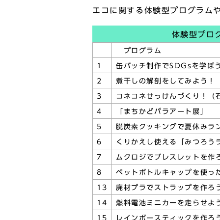
エコに関する体験型プログラム
体験型プロ
プログラム
1
缶バッチ制作でSDGsを学ぼう
2
煮干しの解剖をしてみよう！
3
コネコネせっけんづくり！（
4
「まちかどパラアート展」
5
脱炭素クッキングで夏休みラ
6
くりかえし使える「みつろう
7
ムクロジでブレスレットを作
8
ペットボトルキャップを使っ
13
廃材プラでストラップを作ろ
14
燃料電池ミニカーを走らせよ
15
レインボースティックを作ろ