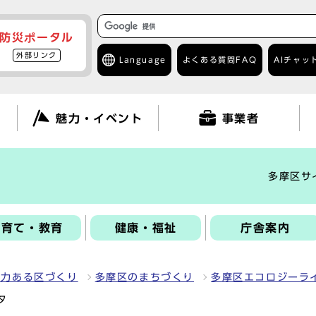
防災ポータル
外部リンク
Language
よくある質問
FAQ
AIチャッ
て
魅力・イベント
事業者
多摩区サ
子育て・教育
健康・福祉
庁舎案内
魅力ある区づくり
多摩区のまちづくり
多摩区エコロジーラ
タ