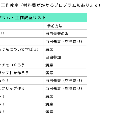
や工作教室（材料費がかかるプログラムもあります）
グラム・工作教室リスト
参加方法
!!
当日先着のみ
当日先着（空きあり）
石けんについて学ぼう）
満席
自由参加
ンチをつくろう！
満席
ラップ」を作ろう！
満席
ろう！
当日先着（空きあり）
たクリップ作り
当日先着（空きあり）
う！
満席
う！
満席
う！
満席