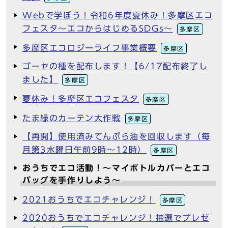
Webで学ぼう！令和6年度夏休み！多摩区エコ
フェスタ～エコからはじめるSDGs～
多摩区
多摩区エコロジーライフ事業概要
多摩区
ゴーヤの種を配布します！【6/17配布終了し
ました】
多摩区
夏休み！多摩区エコフェスタ
多摩区
たま緑のカーテン大作戦
多摩区
【再開】使用済みてんぷら油を回収します（毎
月第3水曜日午前9時～12時）
多摩区
おうちでエコ活動！～マイボトルカバーとエコ
バッグを手作りしよう～
2021おうちでエコチャレンジ！
多摩区
2020おうちでエコチャレンジ！抽選でプレゼ