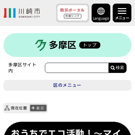
防災ポータル
外部リンク
メニュー
Language
多摩区
トップ
多摩区サイト
検索
内
区のメニュー
現在位置
表示
おうちでエコ活動！～マイ