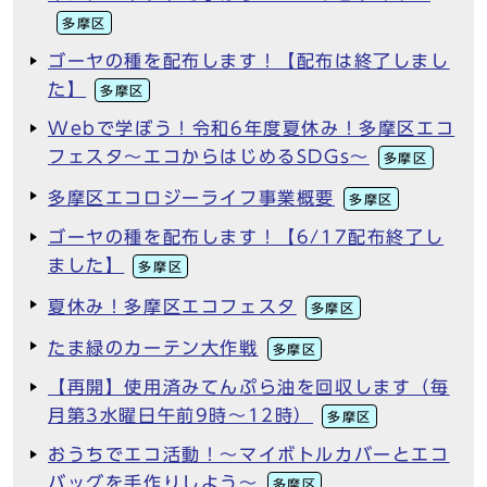
多摩区
ゴーヤの種を配布します！【配布は終了しまし
た】
多摩区
Webで学ぼう！令和6年度夏休み！多摩区エコ
フェスタ～エコからはじめるSDGs～
多摩区
多摩区エコロジーライフ事業概要
多摩区
ゴーヤの種を配布します！【6/17配布終了し
ました】
多摩区
夏休み！多摩区エコフェスタ
多摩区
たま緑のカーテン大作戦
多摩区
【再開】使用済みてんぷら油を回収します（毎
月第3水曜日午前9時～12時）
多摩区
おうちでエコ活動！～マイボトルカバーとエコ
バッグを手作りしよう～
多摩区