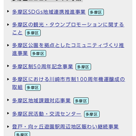
多摩区SDGs地域連携推進事業
多摩区
多摩区の観光・タウンプロモーションに関する
こと
多摩区
多摩区公園を拠点としたコミュニティづくり推
進事業
多摩区
多摩区制50周年記念事業
多摩区
多摩区における川崎市市制100周年機運醸成の
取組
多摩区
多摩区地域課題対応事業
多摩区
多摩区民活動・交流センター
多摩区
登戸・向ヶ丘遊園駅周辺地区賑わい継続事業
多摩区