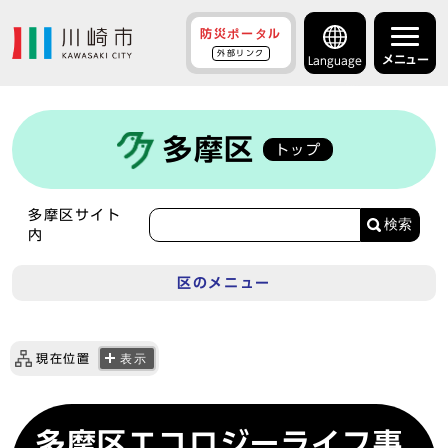
防災ポータル
外部リンク
メニュー
Language
多摩区
トップ
多摩区サイト
検索
内
区のメニュー
現在位置
表示
多摩区エコロジーライフ事