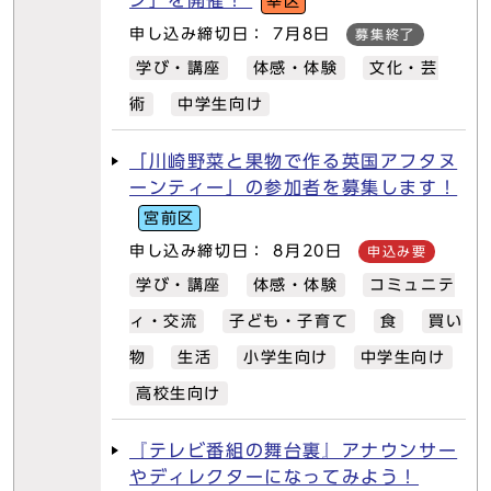
ン」を開催！
幸区
申し込み締切日： 7月8日
募集終了
学び・講座
体感・体験
文化・芸
術
中学生向け
「川崎野菜と果物で作る英国アフタヌ
ーンティー」の参加者を募集します！
宮前区
申し込み締切日： 8月20日
申込み要
学び・講座
体感・体験
コミュニテ
ィ・交流
子ども・子育て
食
買い
物
生活
小学生向け
中学生向け
高校生向け
『テレビ番組の舞台裏』アナウンサー
やディレクターになってみよう！