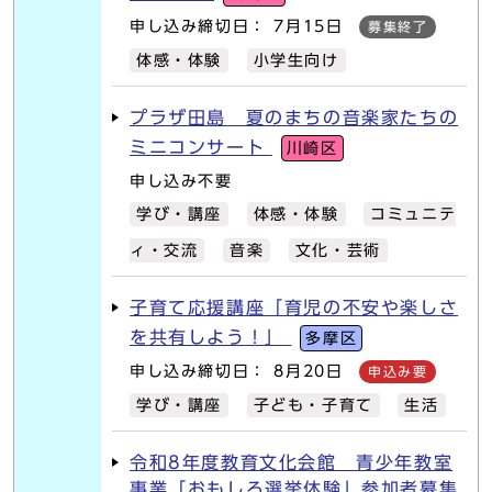
申し込み締切日： 7月15日
募集終了
体感・体験
小学生向け
プラザ田島 夏のまちの音楽家たちの
ミニコンサート
川崎区
申し込み不要
学び・講座
体感・体験
コミュニテ
ィ・交流
音楽
文化・芸術
子育て応援講座「育児の不安や楽しさ
を共有しよう！」
多摩区
申し込み締切日： 8月20日
申込み要
学び・講座
子ども・子育て
生活
令和8年度教育文化会館 青少年教室
事業「おもしろ選挙体験」参加者募集