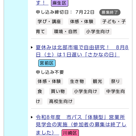
す！
麻生区
申し込み締切日： 7月22日
募集終了
学び・講座
体感・体験
子ども・子
育て
環境・自然
小学生向け
夏休みは北部市場で自由研究！ 8月8
日（土）は1日遅い「さかなの日」
宮前区
申し込み不要
体感・体験
生き物
観光
祭り
食
買い物
小学生向け
中学生向
け
高校生向け
令和8年度 市バス「体験型」営業所
見学会の実施（参加者の募集は終了し
ました）
川崎区