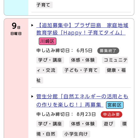
子育て
9
【追加募集中】プラザ田島 家庭地域
日
教育学級「Happy！子育てタイム」
日曜日
川崎区
申し込み締切日： 6月5日
募集終了
学び・講座
体感・体験
コミュニテ
ィ・交流
子ども・子育て
健康・福
祉
菅生分館「自然エネルギーの活用とも
の作りを楽しむ！」再募集
宮前区
申し込み締切日： 8月23日
申込み要
学び・講座
体感・体験
遊び
環
境・自然
小学生向け