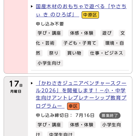
国産木材のおもちゃで遊べる「やさち
ぃ き のひろば」
中原区
申し込み不要
学び・講座
体感・体験
遊び
文
化・芸術
子ども・子育て
環境・自
然
祭り
買い物
仕事・ビジネス
小学生向け
17
「かわさきジュニアベンチャースクー
日
ル2026」を開催します！－小・中学
月曜日
生向けアントレプレナーシップ教育プ
ログラムー
幸区
申し込み締切日： 7月16日
募集終了
学び・講座
体感・体験
小学生向
け
中学生向け