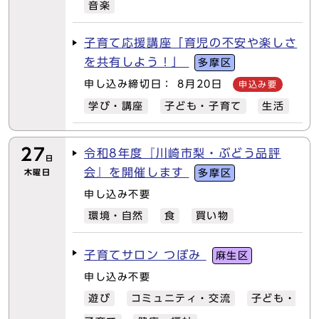
音楽
子育て応援講座「育児の不安や楽しさ
を共有しよう！」
多摩区
申し込み締切日： 8月20日
申込み要
学び・講座
子ども・子育て
生活
27
令和8年度『川崎市梨・ぶどう品評
日
会』を開催します
木曜日
多摩区
申し込み不要
環境・自然
食
買い物
子育てサロン つぼみ
麻生区
申し込み不要
遊び
コミュニティ・交流
子ども・