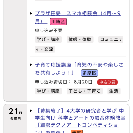
プラザ田島 スマホ相談会（4月～9
月）
川崎区
申し込み不要
学び・講座
体感・体験
コミュニテ
ィ・交流
子育て応援講座「育児の不安や楽しさ
を共有しよう！」
多摩区
申し込み締切日： 8月20日
申込み要
学び・講座
子ども・子育て
生活
21
【募集終了】4大学の研究者と学ぶ 中
日
学生向け 科学とアートの融合体験教室
金曜日
「細密テクノアートコンペティショ