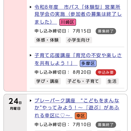
令和8年度 市バス「体験型」営業所
見学会の実施（参加者の募集は終了し
ました）
川崎区
申し込み締切日： 7月15日
募集終了
体感・体験
小学生向け
子育て応援講座「育児の不安や楽しさ
を共有しよう！」
多摩区
申し込み締切日： 8月20日
申込み要
学び・講座
子ども・子育て
生活
24
プレーパーク講座 “こどもをまんな
日
か”やってみよう！～『遊ぶ』があふ
月曜日
れる幸区に♡～
幸区
申し込み締切日： 7月10日
募集終了