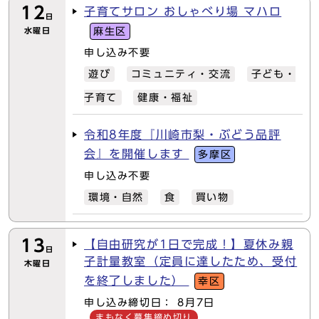
12
子育てサロン おしゃべり場 マハロ
日
水曜日
麻生区
申し込み不要
遊び
コミュニティ・交流
子ども・
子育て
健康・福祉
令和8年度『川崎市梨・ぶどう品評
会』を開催します
多摩区
申し込み不要
環境・自然
食
買い物
13
【自由研究が1日で完成！】夏休み親
日
子計量教室（定員に達したため、受付
木曜日
を終了しました）
幸区
申し込み締切日： 8月7日
まもなく募集締め切り