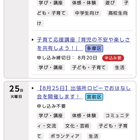
学び・講座
体感・体験
遊び
子
ども・子育て
中学生向け
高校生向
け
子育て応援講座「育児の不安や楽しさ
を共有しよう！」
多摩区
申し込み締切日： 8月20日
申込み要
学び・講座
子ども・子育て
生活
25
【8月25日】出張所ロビーでおはなし
日
会を開催します！
火曜日
宮前区
申し込み不要
学び・講座
体感・体験
コミュニテ
ィ・交流
文化・芸術
子ども・子育
て
ボランティア
生活