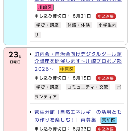
川崎区
申し込み締切日： 8月21日
申込み要
学び・講座
体感・体験
小学生向
け
23
町内会・自治会向けデジタルツール紹
日
介講座を開催します～川崎プロボノ部
日曜日
2026～
中原区
申し込み締切日： 8月15日
申込み要
学び・講座
コミュニティ・交流
ボ
ランティア
菅生分館「自然エネルギーの活用とも
の作りを楽しむ！」再募集
宮前区
申し込み締切日： 8月23日
申込み要