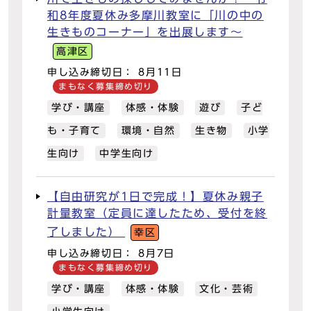
和8年度夏休み多摩川教室に「川の中の
生きものコーナー」を出展します～
高津区
申し込み締切日： 8月11日
まもなく募集締め切り
学び・講座
体感・体験
遊び
子ど
も・子育て
環境・自然
生き物
小学
生向け
中学生向け
【自由研究が1日で完成！】夏休み親子
計量教室（定員に達したため、受付を終
了しました）
幸区
申し込み締切日： 8月7日
まもなく募集締め切り
学び・講座
体感・体験
文化・芸術