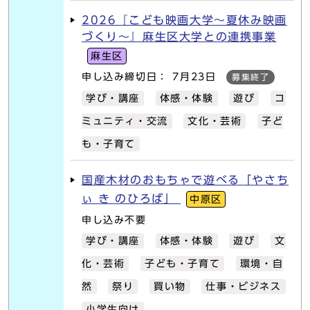
2026『こども映画大学～夏休み映画
づくり～』麻生区大学との連携事業
麻生区
申し込み締切日： 7月23日
募集終了
学び・講座
体感・体験
遊び
コ
ミュニティ・交流
文化・芸術
子ど
も・子育て
国産木材のおもちゃで遊べる「やさち
ぃ き のひろば」
中原区
申し込み不要
学び・講座
体感・体験
遊び
文
化・芸術
子ども・子育て
環境・自
然
祭り
買い物
仕事・ビジネス
小学生向け