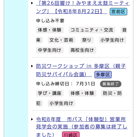
「第26回響け！みやまえ太鼓ミーティ
ング」【令和8年8月22日】
宮前区
申し込み不要
体感・体験
コミュニティ・交流
音
楽
文化・芸術
祭り
小学生向け
中学生向け
高校生向け
防災ワークショップ in 多摩区（親子
防災サバイバル会議）
多摩区
申し込み締切日： 7月31日
募集終了
学び・講座
体感・体験
防災・防
犯
小学生向け
令和8年度 市バス「体験型」営業所
見学会の実施（参加者の募集は終了し
ました）
川崎区