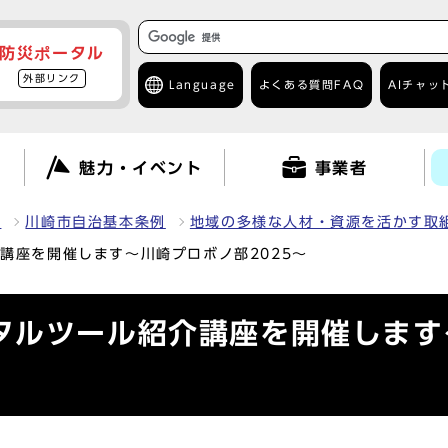
防災ポータル
外部リンク
Language
よくある質問
FAQ
AIチャッ
て
魅力・イベント
事業者
報
川崎市自治基本条例
地域の多様な人材・資源を活かす取
講座を開催します～川崎プロボノ部2025～
タルツール紹介講座を開催します～