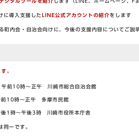
デジタルツールを紹介
します（LINE、ホームページ、Fa
向けに導入支援した
LINE公式アカウントの紹介
をします
する町内会・自治会向けに、今後の支援内容についてご説
ます。
 午前10時～正午 川崎市総合自治会館
午前10時～正午 多摩市民館
午後1時～午後3時 川崎市役所本庁舎
は同一です。