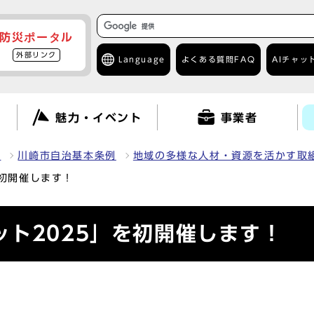
防災ポータル
外部リンク
Language
よくある質問
FAQ
AIチャッ
て
魅力・イベント
事業者
報
川崎市自治基本条例
地域の多様な人材・資源を活かす取
を初開催します！
ト2025」を初開催します！