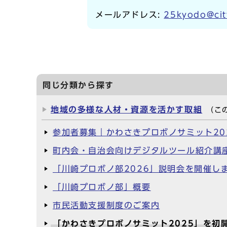
メールアドレス:
25kyodo@cit
同じ分類から探す
地域の多様な人材・資源を活かす取組
（こ
参加者募集｜かわさきプロボノサミット20
町内会・自治会向けデジタルツール紹介講座
「川崎プロボノ部2026」説明会を開催し
「川崎プロボノ部」概要
市民活動支援制度のご案内
「かわさきプロボノサミット2025」を初