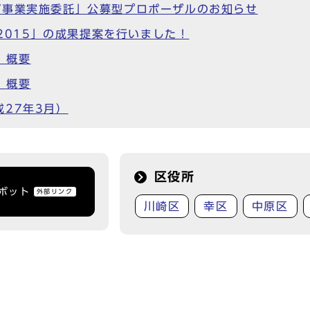
グ事業実施委託」公募型プロポーザルのお知らせ
 2015」の成果提案を行いました！
」概要
」概要
27年3月）
区役所
トボット
外部リンク
川崎区
幸区
中原区