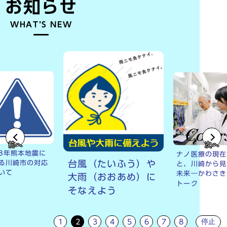
お知らせ
WHAT’S NEW
前へ
次へ
8年熊本地震に
ナノ医療の現在
台風（たいふう）や
る川崎市の対応
と、川崎から見
いて
未来―かわさき
大雨（おおあめ）に
トーク
そなえよう
停止
1
2
3
4
5
6
7
8