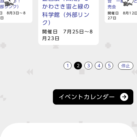
参加しよう！
会 一般観覧
前へ
次へ
かわさき宙と緑の
外部リンク）
売会
日 8月3日～8
開催日 8月12
科学館（外部リン
6日
27日
ク）
開催日 7月25日～8
月23日
停止
1
2
3
4
5
イベントカレンダー