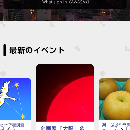
最新のイベント
わさき星空調査
梨・ぶどう品
企画展「太陽」＠