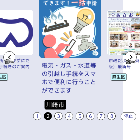
所に行かずにで
市政だより（麻
前へ
次へ
電気・ガス・水道等
手続きのご案内
版）最新号
の引越し手続をスマ
生区
麻生区
ホで便利に行うこと
ができます
川崎市
停止
1
2
3
4
5
6
7
8