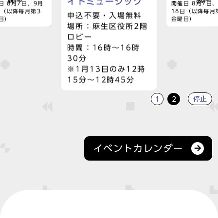
イトミュージック
日 8月7日、9月
開催日 8月7日
日（以降毎月第3
18日（以降毎月
申込不要・入場無料
日）
金曜日）
場所：麻生区役所2階
ロビー
時間：16時～16時
30分
※1月13日のみ12時
15分～12時45分
停止
1
2
イベントカレンダー