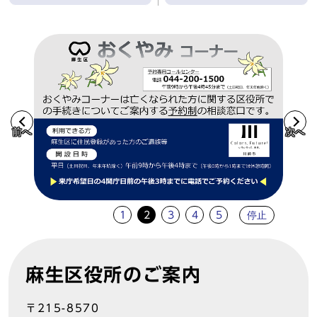
前へ
次へ
停止
1
2
3
4
5
麻生区役所のご案内
〒215-8570