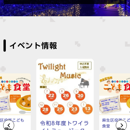
イベント情報
生区役所こども
麻生区役所こ
令和8年度トワイラ
堂
食堂
前へ
次へ