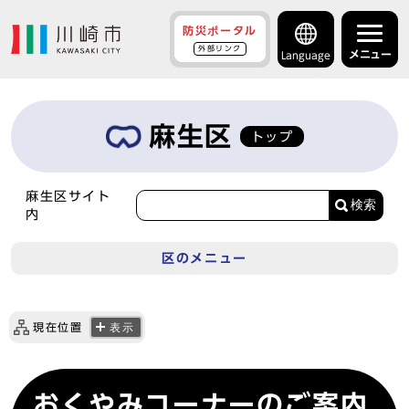
防災ポータル
外部リンク
メニュー
Language
麻生区
トップ
麻生区サイト
検索
内
区のメニュー
現在位置
表示
おくやみコーナーのご案内