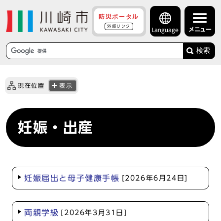
防災ポータル
外部リンク
メニュー
Language
検索
現在位置
表示
妊娠・出産
妊娠届出と母子健康手帳
[2026年6月24日]
両親学級
[2026年3月31日]