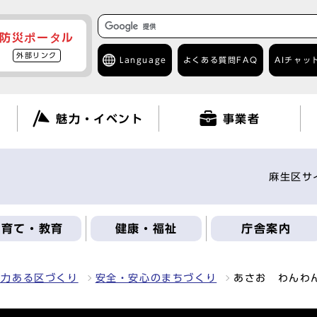
防災ポータル
外部リンク
Language
よくある質問
FAQ
AIチャッ
て
魅力・イベント
事業者
麻生区サ
子育て・教育
健康・福祉
庁舎案内
魅力ある区づくり
安全・安心のまちづくり
あさお わんわ