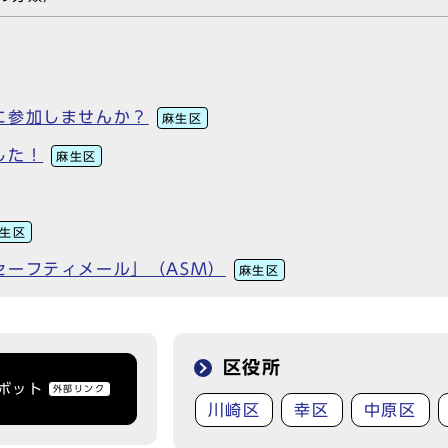
に参加しませんか？
麻生区
した！
麻生区
生区
セーフティメール」（ASM）
麻生区
区役所
トボット
外部リンク
川崎区
幸区
中原区