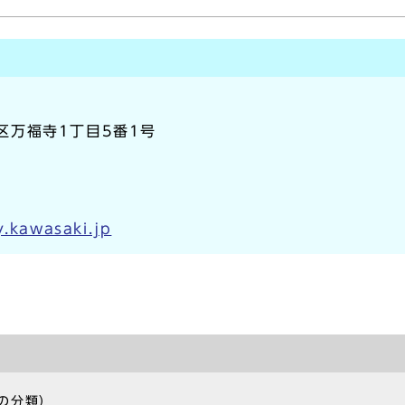
生区万福寺1丁目5番1号
y.kawasaki.jp
の分類）