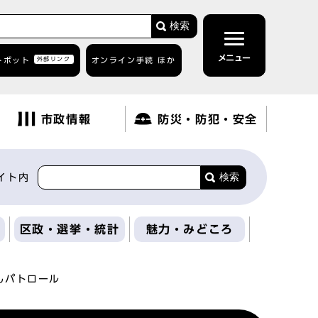
検索
メニュー
トボット
外部リンク
オンライン手続 ほか
市政情報
防災・防犯・安全
検索
イト内
区政・選挙・統計
魅力・みどころ
んパトロール