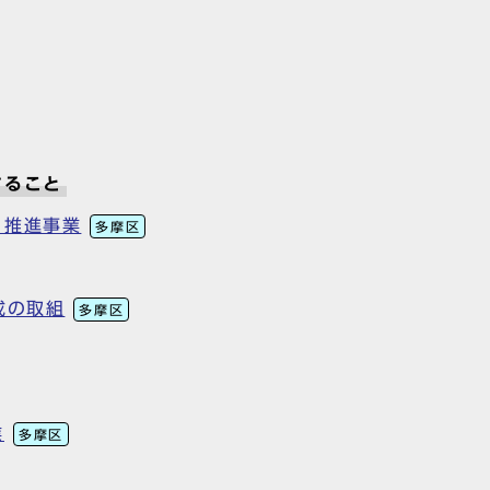
すること
り推進事業
多摩区
成の取組
多摩区
業
多摩区