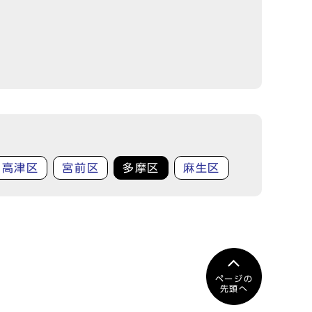
高津区
宮前区
多摩区
麻生区
ページの
先頭へ