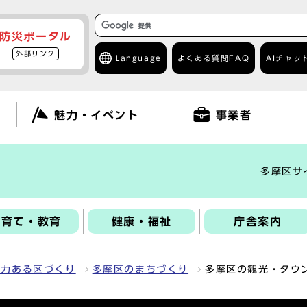
防災ポータル
外部リンク
Language
よくある質問
FAQ
AIチャッ
て
魅力・イベント
事業者
多摩区サ
子育て・教育
健康・福祉
庁舎案内
魅力ある区づくり
多摩区のまちづくり
多摩区の観光・タウ