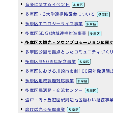
音楽に関するイベント
多摩区
多摩区・3大学連携協議会について
多摩区
多摩区エコロジーライフ事業
多摩区
多摩区SDGs地域連携推進事業
多摩区
多摩区の観光・タウンプロモーションに関
多摩区公園を拠点としたコミュニティづく
多摩区制50周年記念事業
多摩区
多摩区における川崎市市制100周年機運醸
多摩区地域課題対応事業
多摩区
多摩区民活動・交流センター
多摩区
登戸・向ヶ丘遊園駅周辺地区賑わい継続事
磨けば光る多摩事業
多摩区