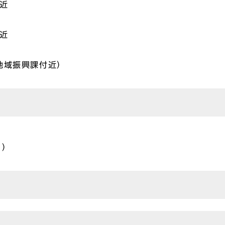
近
近
地域振興課付近）
く）