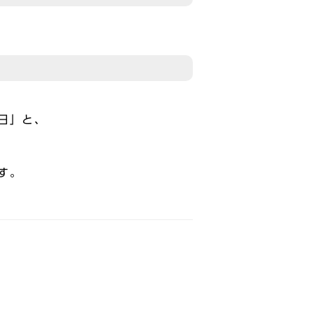
日」と、
す。