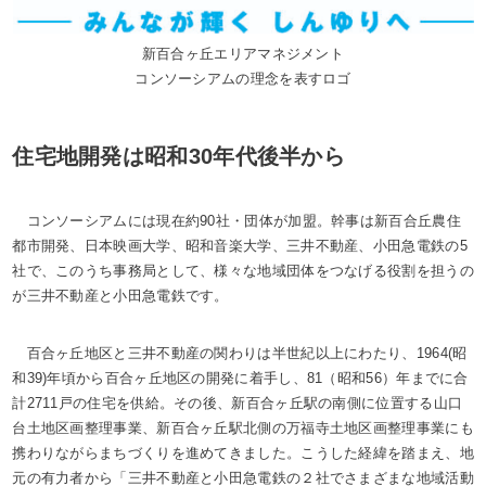
新百合ヶ丘エリアマネジメント
コンソーシアムの理念を表すロゴ
住宅地開発は昭和30年代後半から
コンソーシアムには現在約90社・団体が加盟。幹事は新百合丘農住
都市開発、日本映画大学、昭和音楽大学、三井不動産、小田急電鉄の5
社で、このうち事務局として、様々な地域団体をつなげる役割を担うの
が三井不動産と小田急電鉄です。
百合ヶ丘地区と三井不動産の関わりは半世紀以上にわたり、1964(昭
和39)年頃から百合ヶ丘地区の開発に着手し、81（昭和56）年までに合
計2711戸の住宅を供給。その後、新百合ヶ丘駅の南側に位置する山口
台土地区画整理事業、新百合ヶ丘駅北側の万福寺土地区画整理事業にも
携わりながらまちづくりを進めてきました。こうした経緯を踏まえ、地
元の有力者から「三井不動産と小田急電鉄の２社でさまざまな地域活動