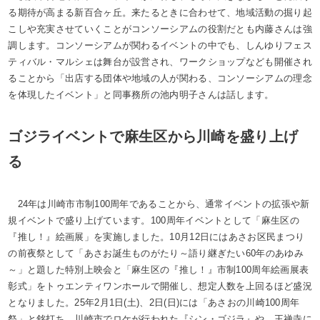
る期待が高まる新百合ヶ丘。来たるときに合わせて、地域活動の掘り起
こしや充実させていくことがコンソーシアムの役割だとも内藤さんは強
調します。コンソーシアムが関わるイベントの中でも、しんゆりフェス
ティバル・マルシェは舞台が設営され、ワークショップなども開催され
ることから「出店する団体や地域の人が関わる、コンソーシアムの理念
を体現したイベント」と同事務所の池内明子さんは話します。
ゴジライベントで麻生区から川崎を盛り上げ
る
24年は川崎市市制100周年であることから、通常イベントの拡張や新
規イベントで盛り上げています。100周年イベントとして「麻生区の
『推し！』絵画展」を実施しました。10月12日にはあさお区民まつり
の前夜祭として「あさお誕生ものがたり～語り継ぎたい60年のあゆみ
～」と題した特別上映会と「麻生区の『推し！』市制100周年絵画展表
彰式」をトゥエンティワンホールで開催し、想定人数を上回るほど盛況
となりました。25年2月1日(土)、2日(日)には「あさおの川崎100周年
祭」と銘打ち、川崎市でロケが行われた『シン・ゴジラ』や、王禅寺に