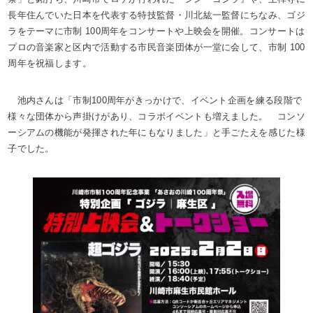
長年住んでいた日本を代表する特技監督・川北紘一監督にちなみ、ゴジ
ラをテーマに市制 100周年をコンサートや上映会を開催。コンサートは
プロの音楽家と区内で活動する市民音楽団体が一堂に会して、市制 100
周年を祝福します。
池内さんは「市制100周年がきっかけで、イベント企画を練る段階で
様々な団体から声掛けがあり、コラボイベントも増えました。 コンソ
ーシアムの機能が発揮された年にもなりました」と手ごたえを感じた様
子でした。