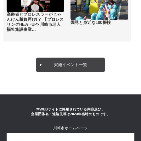
高齢者とプロレスラーがじゃ
んけん勝負再び!？ 【プロレス
園児と身近な100探検
リングHEAT-UP×川崎市老人
福祉施設事業…
実施イベント一覧
本WEBサイトに掲載されている内容及び、
企業団体名・連絡先等は2024年当時のものです。
川崎市ホームページ