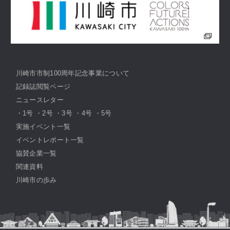
川崎市市制100周年記念事業について
記録誌閲覧ページ
ニュースレター
・
1号
・
2号
・
3号
・
4号
・
5号
実施イベント一覧
イベントレポート一覧
協賛企業一覧
関連資料
川崎市の歩み