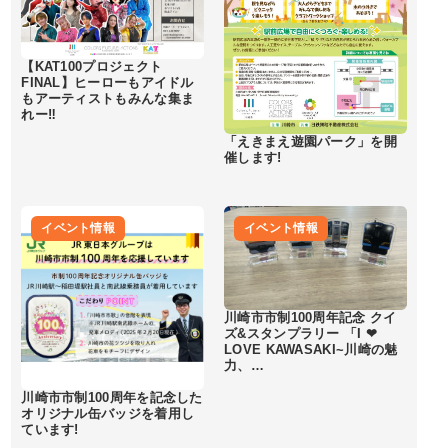
【KAT100プロジェクト
FINAL】ヒーローもアイドル
もアーティストもみんな集ま
れー‼︎
「えきまえ遊園パーク」を開
催します!
イベント情報
イベント情報
川崎市市制100周年記念 クイ
ズ&スタンプラリー 「I ❤
LOVE KAWASAKI~川崎の魅
力、…
川崎市市制100周年を記念した
オリジナル缶バッジを着用し
ています!