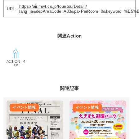
https://air.mwt.co.jp/tour/tourDetail?
URL
:
lang=ja&depAreaCode=A03&paxPerRoom=0&keyword=%E5%
関連Action
関連記事
イベント情報
イベント情報