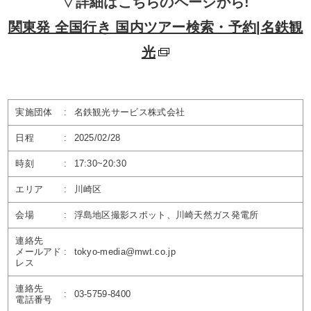
▽詳細はこちらのページから!
関東発 全国行き 国内ツアー検索・予約|名鉄観
光
実施団体
:
名鉄観光サービス株式会社
日程
:
2025/02/28
時刻
:
17:30~20:30
エリア
:
川崎区
会場
:
浮島地区撮影スポット、川崎天然ガス発電所
連絡先
メールアド
:
tokyo-media@mwt.co.jp
レス
連絡先
:
03-5759-8400
電話番号