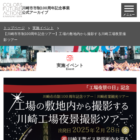
川崎市市制100周年記念事業
公式アーカイブ
メニュー
トップページ
実施イベント
【川崎市市制100周年記念ツアー】工場の敷地内から撮影する川崎工場夜景撮
影ツアー
実施イベント
Event