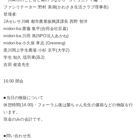
ファシリテーター:野村 美湖(かわさき生活クラブ理事長)
登壇者:
JAセレサ川崎 都市農業振興課課長:西野 智洋
midori-ba:齋藤 集平(合同会社百暮)
midori-ba:川田 篤(NPO法人あかね)
midori-ba:小久保 孝志 (Greening)
黒川岡上学生農場:小杉 京平(大学2)
学生:知久 琉羽果(高2)
吉田 俊道先生
16:00 閉会
■当日の物販について
休憩時間(14:00)・フォーラム後は菌ちゃん先生の書籍などの物販を行
います。
現金のみの会計です。
■問い合わせ先