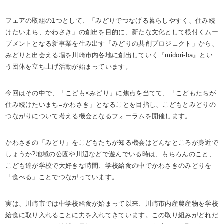
フェアの取組の1つとして、「みどりでつなげる暮らしやすく、住み続
けたいまち、かわさき」の創出を目的に、新たな文化として根付くムー
ブメントとなる新事業を生み出す「みどりの共創プロジェクト」から、
みどりと出会える場を川崎市内各地に創出していく『midori-ba』とい
う団体を立ち上げ活動が始まっています。
今回はその中で、「こども×みどり」に焦点を当てて、「こどもたちが
住み続けたいまち=かわさき」となることを目指し、こどもとみどりの
つながりについて考える機会となるフォーラムを開催します。
かわさきの「みどり」をこどもたちが知る機会はどんなところが身近で
しょうか?地域の公園や川辺などで遊んでいる時は、もちろんのこと、
こども達が学校で大好きな時間、学校給食の中でかわさきのみどりを
「食べる」ことでつながっています。
実は、川崎市では中学校給食が始まって以来、川崎市内産農産物を学校
給食に取り入れることに力を入れてきています。この取り組みがどれだ