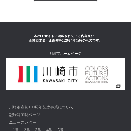
本WEBサイトに掲載されている内容及び、
企業団体名・連絡先等は2024年当時のものです。
川崎市ホームページ
川崎市市制100周年記念事業について
記録誌閲覧ページ
ニュースレター
・
1号
・
2号
・
3号
・
4号
・
5号