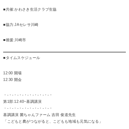
■共催:かわさき生活クラブ生協
■協力:JAセレサ川崎
■後援:川崎市
■タイムスケジュール
12:00 開場
12:30 開会
・-・-・-・-・-・-・-・-・-・
第1部:12:40~基調講演
・-・-・-・-・-・-・-・-・-・
基調講演 菌ちゃんファーム 吉田 俊道先生
「こどもと農がつながると、こどもも地域も元気になる」