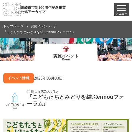
川崎市市制100周年記念事業
公式アーカイブ
メニュー
トップページ
実施イベント
『こどもたちとみどりを結ぶennouフォーラム』
実施イベント
Event
2025年03月03日
イベント情報
開催日:2025/03/15
『こどもたちとみどりを結ぶennouフォ
ーラム』