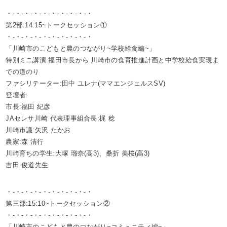
・-・-・-・-・-・-・-・-・-・
第2部:14:15~トークセッション①
・-・-・-・-・-・-・-・-・-・
「川崎市のこどもと農のつながり~学校給食編~」
特別ミニ講演:福田市長から 川崎市の食育推進計画と中学校給食実現ま
での道のり
ファシリテーター:田中 ユレナ(ママエンジェルスSV)
登壇者:
市長:福田 紀彦
JAセレサ川崎 代表理事組合長:梶 稔
川崎市議:矢沢 たかお
農家:森 清行
川崎育ちの学生:大塚 瑠奈(高3)、桑折 美桜(高3)
吉田 俊道先生
・-・-・-・-・-・-・-・-・-・
第三部:15:10~トークセッション②
・-・-・-・-・-・-・-・-・-・
「川崎市のこどもと農のつながり~コミュニティ編~」