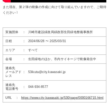
また現在、第２弾の映像の作成に向けて取り組んでいますので、ご期待
ください！
実施団体
：
川崎市建設緑政局緑政部生田緑地整備事務所
日程
：
2024/06/28 〜 2025/03/31
エリア
：
すべて
会場
：
生田緑地のほか、市内サイネージで映像発信中
連絡先
メールアド
：
53ikuta@city.kawasaki.jp
レス
連絡先
：
044-934-8577
電話番号
URL
：
https://www.city.kawasaki.jp/530/page/0000166715.html