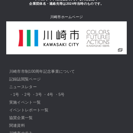
企業団体名・連絡先等は2024年当時のものです。
川崎市ホームページ
川崎市市制100周年記念事業について
記録誌閲覧ページ
ニュースレター
・
1号
・
2号
・
3号
・
4号
・
5号
実施イベント一覧
イベントレポート一覧
協賛企業一覧
関連資料