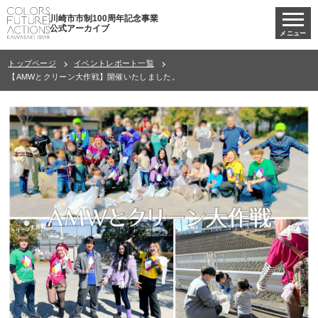
川崎市市制100周年記念事業
公式アーカイブ
メニュー
トップページ
イベントレポート一覧
【AMWとクリーン大作戦】開催いたしました。