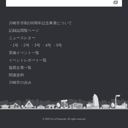
川崎市市制100周年記念事業について
記録誌閲覧ページ
ニュースレター
・
1号
・
2号
・
3号
・
4号
・
5号
実施イベント一覧
イベントレポート一覧
協賛企業一覧
関連資料
川崎市の歩み
© 2025 City of Kawasaki. All rights reserved.