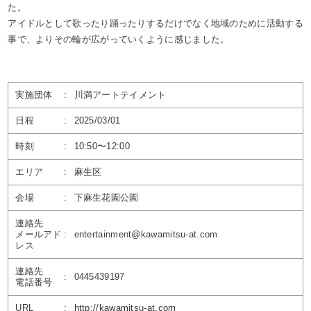
た。
アイドルとして歌ったり踊ったりするだけでなく地域のために活動する
事で、よりその輪が広がっていくように感じました。
実施団体
:
川満アートテイメント
日程
:
2025/03/01
時刻
:
10:50〜12:00
エリア
:
麻生区
会場
:
下麻生花園公園
連絡先
メールアド
:
entertainment@kawamitsu-at.com
レス
連絡先
:
0445439197
電話番号
URL
:
http://kawamitsu-at.com