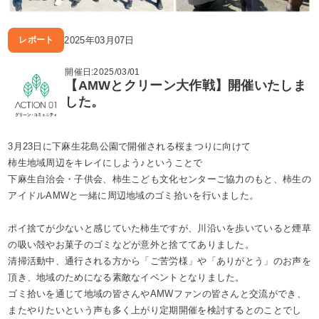
2025年03月07日
レポート
開催日:2025/03/01
【AMWとクリーン大作戦】開催いたしま
した。
3月23日に下麻生花島公園で開催される桜まつりに向けて
柿生地域周辺をキレイにしよう♪ということで
下麻生自治会・子供会、柿生こども文化センターご協力のもと、柿生の
アイドルAMWと一緒に周辺地域のゴミ拾いを行いました。
ポイ捨てが少ないと感じていた柿生ですが、川沿いを歩いていると煙草
の吸い殻やお菓子のゴミなどが意外と捨ててありました。
清掃活動中、通行される方から「ご苦労様」や「ありがとう」のお声を
頂き、地域のためになる素敵なイベントとなりました。
ゴミ拾いを通じて地域の皆さんやAMWファンの皆さんと交流ができ、
またやりたいという声も多く上がり定期開催を検討するとのことでし