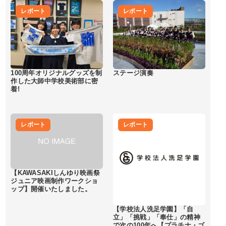
レポート
レポート
100周年オリジナルグッズを制
ステージ演奏
作した大師中学校美術部に密
着!
レポート
レポート
【KAWASAKIしんゆり映画祭
ジュニア映画制作ワークショ
ップ】開催いたしました。
【学校法人洗足学園】「自
立」「挑戦」「奉仕」の精神
で次の100年へ【プラチナ・ゴ