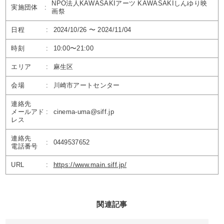
NPO法人KAWASAKIアーツ KAWASAKIしんゆり映
実施団体
:
画祭
日程
:
2024/10/26 〜 2024/11/04
時刻
:
10:00〜21:00
エリア
:
麻生区
会場
:
川崎市アートセンター
連絡先
メールアド
:
cinema-uma@siff.jp
レス
連絡先
:
0449537652
電話番号
URL
:
https://www.main.siff.jp/
関連記事