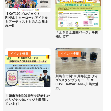
【KAT100プロジェクト
FINAL】ヒーローもアイドル
もアーティストもみんな集ま
れー‼︎
「えきまえ遊園パーク」を開
催します!
イベント情報
イベント情報
川崎市市制100周年記念 クイ
ズ&スタンプラリー 「I ❤
LOVE KAWASAKI~川崎の魅
力、…
川崎市市制100周年を記念した
オリジナル缶バッジを着用し
ています!