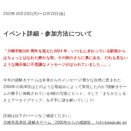
2023年10月23日(月)〜12月22日(金)
イベント詳細・参加方法について
「川崎市制100 周年を迎えた2024 年、いつもにぎわっている駅前から
はちょっとはなれた静かな街。その街のさらに奥にある、だれも⾒ない
ような掲⽰板に不思議なメッセージがはられていました…。」
今年の謎解きゲームは未来からのメッセージ!豊かな自然に恵まれた
2050年の高津区はどのような取組みによって実現したのか?謎解きゲー
ムの冊子に掲載されている4枚の写真とヒント、そして「まちかどふる
さとアーカイブマップ」を片手に謎を解いていこう!
詳細は以下のページをご確認ください。
川崎市高津区:謎解きゲーム「2050年からの感謝状」 (city.kawasaki.jp)