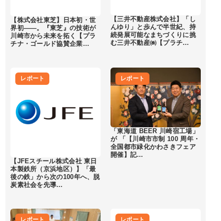
【三井不動産株式会社】「し
【株式会社東芝】日本初・世
んゆり」と歩んで半世紀、持
界初――。『東芝』の技術が
続発展可能なまちづくりに挑
川崎市から未来を拓く【プラ
む三井不動産㈱【プラチ…
チナ・ゴールド協賛企業…
レポート
レポート
「東海道 BEER 川崎宿工場」
が 「【川崎市市制 100 周年・
全国都市緑化かわさきフェア
開催】記…
【JFEスチール株式会社 東日
本製鉄所（京浜地区）】「最
後の鉄」から次の100年へ、脱
炭素社会を先導…
レポート
レポート