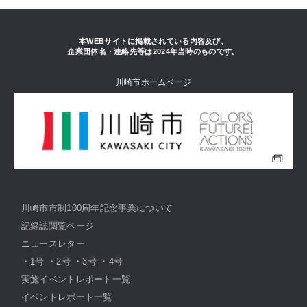
本WEBサイトに掲載されている内容及び、
企業団体名・連絡先等は2024年当時のものです。
川崎市ホームページ
川崎市市制100周年記念事業について
記録誌閲覧ページ
ニュースレター
・
1号
・
2号
・
3号
・
4号
実施イベントレポート一覧
イベントレポート一覧