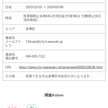
日程
:
2023/12/19 〜 2024/02/09
投票期間は令和6年2月9日(金)午後5時まで(郵便は当日
時刻
:
消印有効)
エリア
:
多摩区
連絡先
メールアド
:
71ikuta@city.kawasaki.jp
レス
連絡先
:
044-933-7111
電話番号
URL
:
https://www.city.kawasaki.jp/tama/page/0000156638.html
その他
:
投票できる方は多摩区内在住の方になります。
関連Action