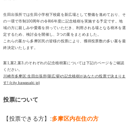
生田出張所では生田小学校下校庭を新広場として整備を進めており、そ
の一環で市制100周年の令和6年度に記念植樹を実施する予定です。地
域の方に親しみや愛着を持っていただき、利用される場となる樹木を選
定するため、検討会を開催し、3つの案をまとめました。
これらの案から多摩区民の皆様の投票により、獲得投票数の多い案を最
終決定いたします。
案1,案2,案3,のそれぞれの記念植樹案については下記のページをご確認
ください。
川崎市多摩区:生田出張所(新広場)の記念植樹があなたの投票で決まりま
す! (city.kawasaki.jp)
投票について
【投票できる方】:
多摩区内在住の方