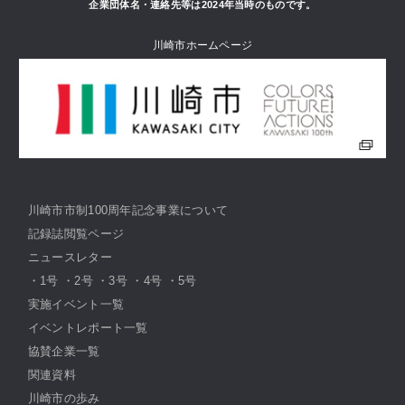
企業団体名・連絡先等は2024年当時のものです。
川崎市ホームページ
川崎市市制100周年記念事業について
記録誌閲覧ページ
ニュースレター
・
1号
・
2号
・
3号
・
4号
・
5号
実施イベント一覧
イベントレポート一覧
協賛企業一覧
関連資料
川崎市の歩み