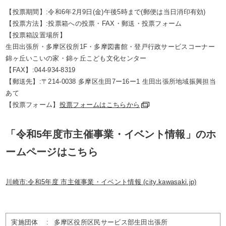
【投票期間】:令和6年2月9日(金)午後5時まで(郵便は当日消印有効)
【投票方法】:投票箱への投票・FAX・郵送・投票フォーム
【投票箱設置場所】
生田出張所・多摩区役所1F・多摩図書館・登戸行政サービスコーナー
錦ヶ丘いこいの家・錦ヶ丘こども文化センター
【FAX】:044-934-8319
【郵送先】:〒214-0038 多摩区生田7ー16ー1 生田出張所地域振興担当
あて
【投票フォーム】
投票フォームはこちらから
「令和5年度市主催事業・イベント情報」のホ
ームページはこちら
川崎市:令和5年度 市主催事業・イベント情報 (city.kawasaki.jp)
実施団体
:
多摩区役所区民サービス部生田出張所