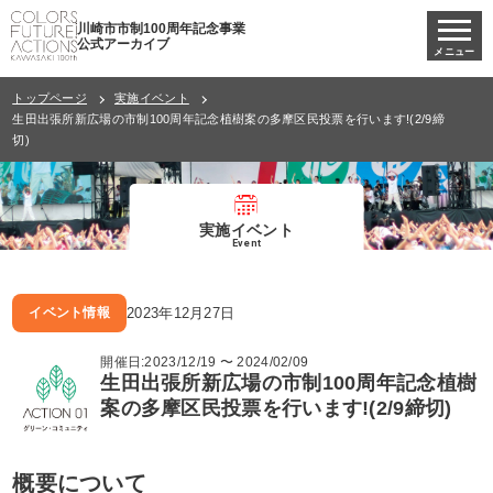
川崎市市制100周年記念事業
公式アーカイブ
メニュー
トップページ
実施イベント
生田出張所新広場の市制100周年記念植樹案の多摩区民投票を行います!(2/9締
切)
実施イベント
Event
2023年12月27日
イベント情報
開催日:2023/12/19 〜 2024/02/09
生田出張所新広場の市制100周年記念植樹
案の多摩区民投票を行います!(2/9締切)
概要について