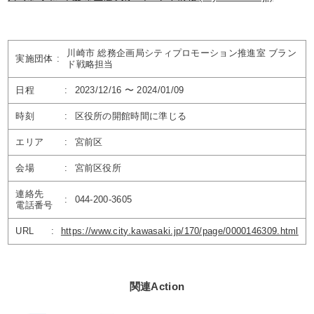
川崎市 総務企画局シティプロモーション推進室 ブラン
実施団体
:
ド戦略担当
日程
:
2023/12/16 〜 2024/01/09
時刻
:
区役所の開館時間に準じる
エリア
:
宮前区
会場
:
宮前区役所
連絡先
:
044-200-3605
電話番号
URL
:
https://www.city.kawasaki.jp/170/page/0000146309.html
関連Action