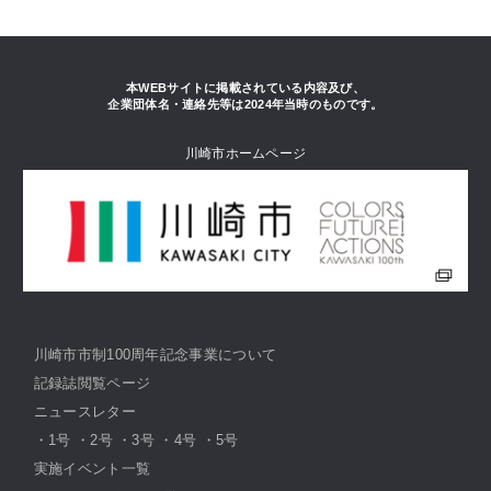
本WEBサイトに掲載されている内容及び、
企業団体名・連絡先等は2024年当時のものです。
川崎市ホームページ
川崎市市制100周年記念事業について
記録誌閲覧ページ
ニュースレター
・
1号
・
2号
・
3号
・
4号
・
5号
実施イベント一覧