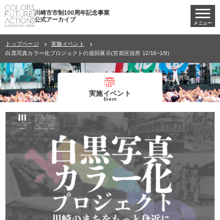
川崎市市制100周年記念事業
公式アーカイブ
メニュー
トップページ
実施イベント
白黒写真カラー化プロジェクトの巡回展示(宮前区役所 12/16~1/9)
実施イベント
Event