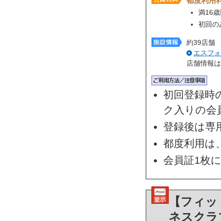
都度利用
満16
初回の
約39店舗
エスフォ
店舗情報は
初回登録時
ク入りの会
登録後は専
都度利用は
会員証1枚
【フィッ
ネスクラ