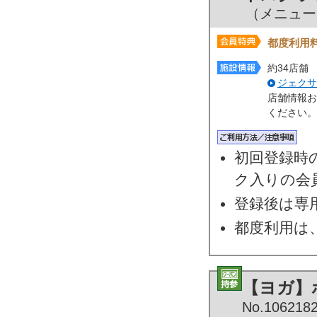
（メニューNo
都度利用
約34店舗
ジェクサ
店舗情報お
ください。
初回登録時
ク入りの会
登録後は専
都度利用は
【ヨガ】
No.106218