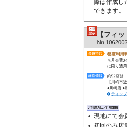
降は作成し
できます。
【フィッ
No.106200
都度利用
※月会費お
に限り適用
約52店舗
【川崎市近
●川崎店 ●
ティップ
現地にて会
初回のみ店舗