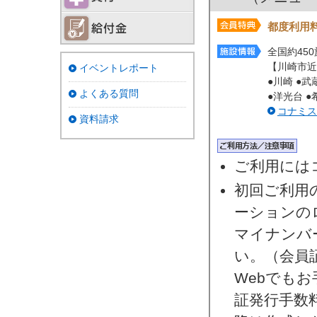
都度利用
全国約45
【川崎市近
イベントレポート
●川崎 ●武
よくある質問
●洋光台 ●
コナミス
資料請求
ご利用には
初回ご利用
ーションの
マイナンバ
い。（会員証
Webでも
証発行手数料