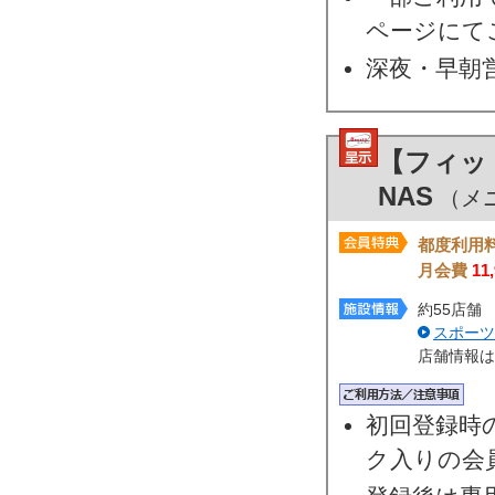
ページにて
深夜・早朝
【フィッ
NAS
（メニ
都度利用
月会費
11
約55店舗
スポーツ
店舗情報は
初回登録時
ク入りの会