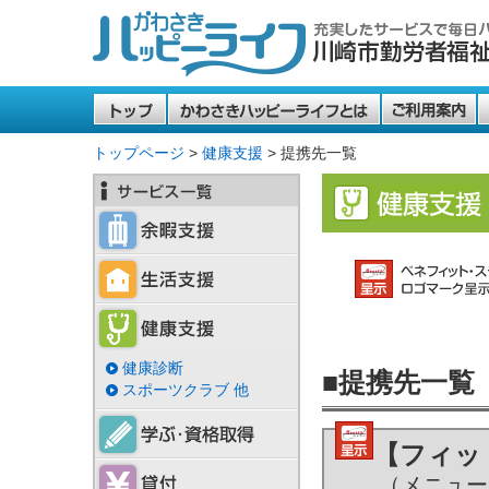
トップ
かわさきハッピ
トップページ
>
健康支援
> 提携先一覧
健康診断
■提携先一覧
スポーツクラブ 他
【フィッ
（メニューNo