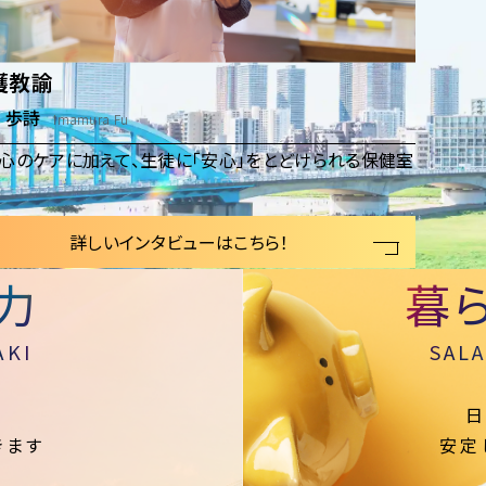
護教諭
 歩詩
Imamura Fu
心のケアに加えて、生徒に「安心」をとどけられる保健室
詳しいインタビューはこちら！
力
暮
AKI
SAL
市
日
きます
安定