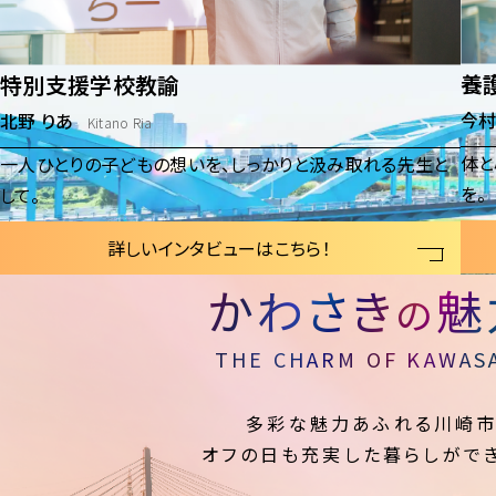
養
特別支援学校教諭
今村
北野 りあ
Kitano Ria
体と
一人ひとりの子どもの想いを、しっかりと汲み取れる先生と
を。
して。
詳しいインタビューはこちら！
かわさき
魅
の
THE CHARM OF KAWAS
多彩な魅力あふれる川崎
オフの日も充実した暮らしがで