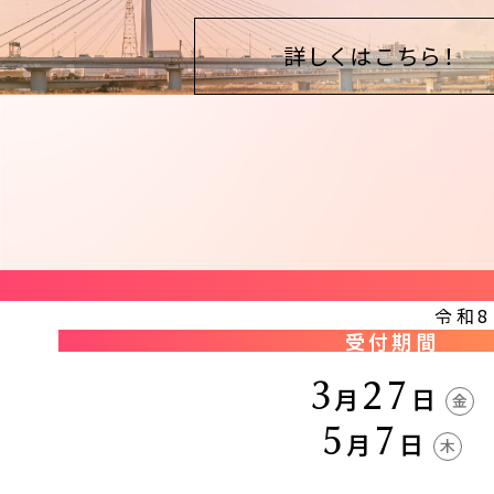
詳しくはこちら！
令和8
受付期間
3
27
月
日
金
5
7
月
日
木