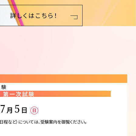
詳しくはこちら！
試験
第一次試験
7
5
月
日
日
日程など）については、
受験案内を御覧ください。