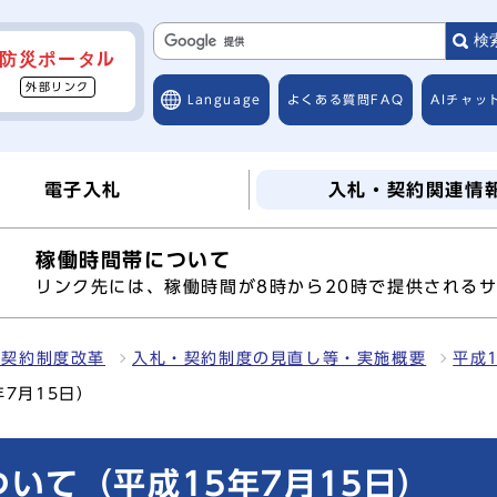
検
防災ポータル
外部リンク
Language
よくある質問
FAQ
AIチャッ
電子入札
入札・契約関連情
稼働時間帯について
へ
リンク先には、稼働時間が8時から20時で提供される
・契約制度改革
入札・契約制度の見直し等・実施概要
平成
7月15日）
いて（平成15年7月15日）