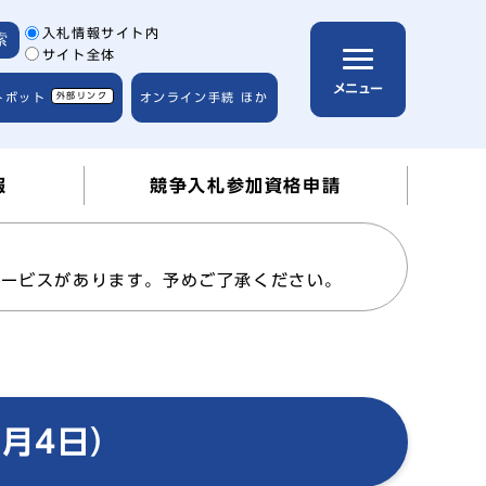
サイト内検索の範囲
入札情報サイト内
索
サイト全体
メニュー
トボット
外部リンク
オンライン手続 ほか
報
競争入札参加資格申請
サービスがあります。予めご了承ください。
月4日）