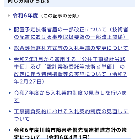
同じ分類から探す
令和6年度
（この記事の分類）
配置予定技術者届の一部改正について（技術者
の配置における事務取扱要領の一部改正関係）
総合評価落札方式等の入札手続の変更について
令和7年3月から適用する「公共工事設計労務
単価」及び「設計業務委託等技術者単価」 の
改定に伴う特例措置等の実施について（令和7
年2月27日）
令和7年度から入札契約制度の見直しを行いま
す
工事請負契約における入札契約制度の見直しに
ついて
令和6年度川崎市障害者優先調達推進方針の策
定について （令和6年4月1日）