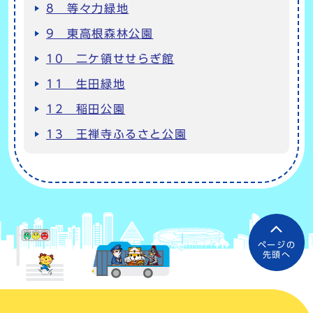
8 等々力緑地
9 東高根森林公園
10 二ケ領せせらぎ館
11 生田緑地
12 稲田公園
13 王禅寺ふるさと公園
ページの
先頭へ