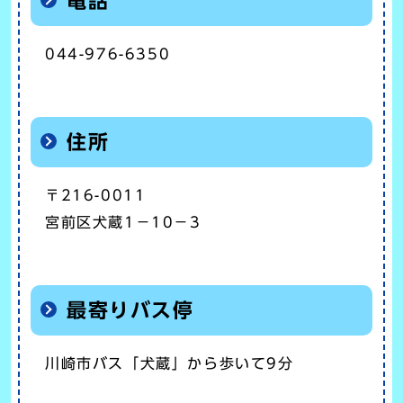
電話
044-976-6350
住所
〒216-0011
宮前区犬蔵1－10－3
最寄りバス停
川崎市バス「犬蔵」から歩いて9分