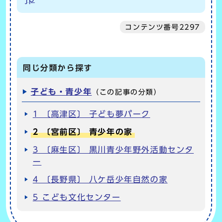
コンテンツ番号2297
同じ分類から探す
子ども・青少年
（この記事の分類）
1 〔高津区〕 子ども夢パーク
2 〔宮前区〕 青少年の家
3 〔麻生区〕 黒川青少年野外活動センタ
ー
4 〔長野県〕 八ケ岳少年自然の家
5 こども文化センター