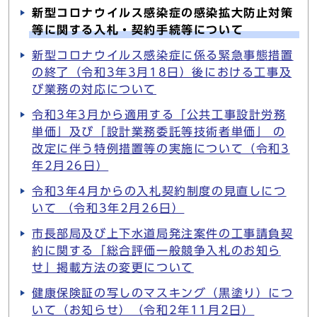
新型コロナウイルス感染症の感染拡大防止対策
等に関する入札・契約手続等について
新型コロナウイルス感染症に係る緊急事態措置
の終了（令和3年3月18日）後における工事及
び業務の対応について
令和3年3月から適用する「公共工事設計労務
単価」及び「設計業務委託等技術者単価」 の
改定に伴う特例措置等の実施について（令和3
年2月26日）
令和3年4月からの入札契約制度の見直しにつ
いて （令和3年2月26日）
市長部局及び上下水道局発注案件の工事請負契
約に関する「総合評価一般競争入札のお知ら
せ」掲載方法の変更について
健康保険証の写しのマスキング（黒塗り）につ
いて（お知らせ）（令和2年11月2日）