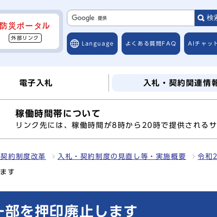
検
防災ポータル
外部リンク
Language
よくある質問
FAQ
AIチャッ
電子入札
入札・契約関連情
稼働時間帯について
へ
リンク先には、稼働時間が8時から20時で提供される
・契約制度改革
入札・契約制度の見直し等・実施概要
令和
します
一部を押印廃止します