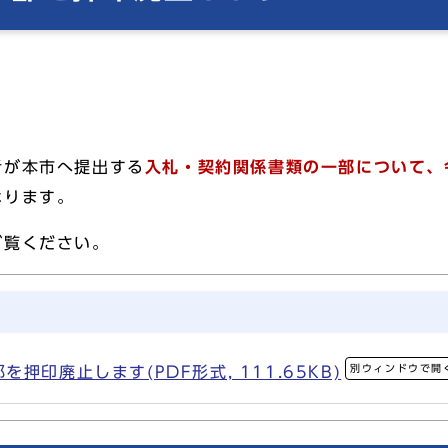
者が本市へ提出する
入札・契約関係書類の一部について、
なります。
ご覧ください。
別ウィンドウで開
押印廃止します(PDF形式, 111.65KB)