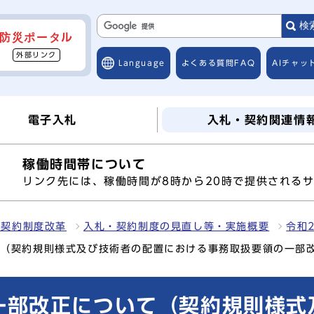
検
防災ポータル
外部リンク
Language
よくある質問
FAQ
AIチャッ
電子入札
入札・契約関連情
稼働時間帯について
へ
リンク先には、稼働時間が8時から20時で提供される
・契約制度改革
入札・契約制度の見直し等・実施概要
令和
て（契約規則様式及び技術者の配置における事務取扱要領の一部
一部改正について（契約規則様式