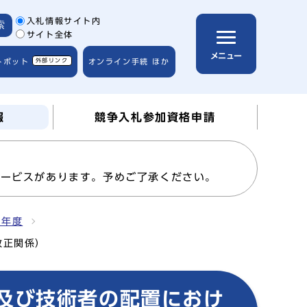
サイト内検索の範囲
入札情報サイト内
索
サイト全体
メニュー
トボット
外部リンク
オンライン手続 ほか
報
競争入札参加資格申請
サービスがあります。予めご了承ください。
2年度
改正関係）
及び技術者の配置におけ