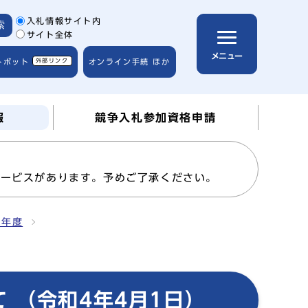
サイト内検索の範囲
入札情報サイト内
索
サイト全体
メニュー
トボット
外部リンク
オンライン手続 ほか
報
競争入札参加資格申請
サービスがあります。予めご了承ください。
4年度
 （令和4年4月1日）