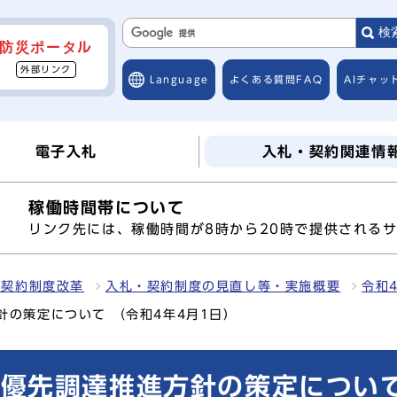
検
防災ポータル
外部リンク
Language
よくある質問
FAQ
AIチャッ
電子入札
入札・契約関連情
稼働時間帯について
へ
リンク先には、稼働時間が8時から20時で提供される
・契約制度改革
入札・契約制度の見直し等・実施概要
令和
針の策定について （令和4年4月1日）
優先調達推進方針の策定について