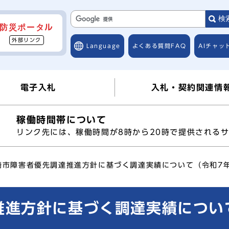
検
防災ポータル
外部リンク
Language
よくある質問
FAQ
AIチャッ
電子入札
入札・契約関連情
稼働時間帯について
へ
リンク先には、稼働時間が8時から20時で提供される
崎市障害者優先調達推進方針に基づく調達実績について（令和7年
進方針に基づく調達実績について