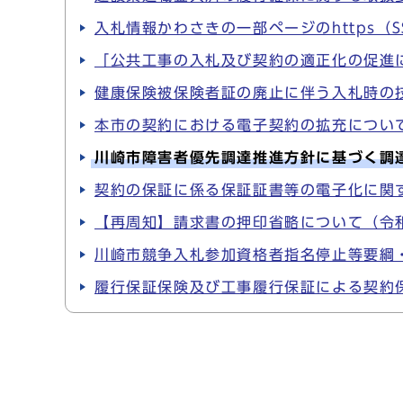
入札情報かわさきの一部ページのhttps（S
「公共工事の入札及び契約の適正化の促進
健康保険被保険者証の廃止に伴う入札時の
本市の契約における電子契約の拡充について
川崎市障害者優先調達推進方針に基づく調達
契約の保証に係る保証証書等の電子化に関す
【再周知】請求書の押印省略について（令和
川崎市競争入札参加資格者指名停止等要綱・
履行保証保険及び工事履行保証による契約