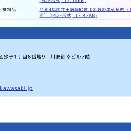
(PDF形式, 17.14KB)
・食料品
令和4年度井田病院給食用米穀の単価契約（1
期） (PDF形式, 17.47KB)
川崎区砂子1丁目8番地9 川崎御幸ビル7階
.kawasaki.jp