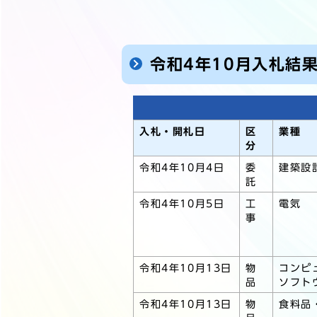
令和4年10月入札結
入札・開札日
区
業種
分
令和4年10月4日
委
建築設
託
令和4年10月5日
工
電気
事
令和4年10月13日
物
コンピ
品
ソフト
令和4年10月13日
物
食料品