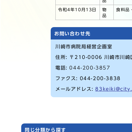
品
令和4年10月13日
物
食料品
品
お問い合わせ先
川崎市病院局経営企画室
住所: 〒210-0006 川崎市
電話:
044-200-3857
ファクス: 044-200-3838
メールアドレス:
83keiki@city
同じ分類から探す