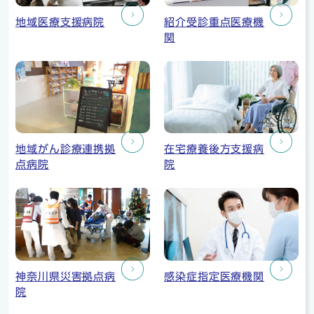
地域医療支援病院
紹介受診重点医療機
関
地域がん診療連携拠
在宅療養後方支援病
点病院
院
神奈川県災害拠点病
感染症指定医療機関
院