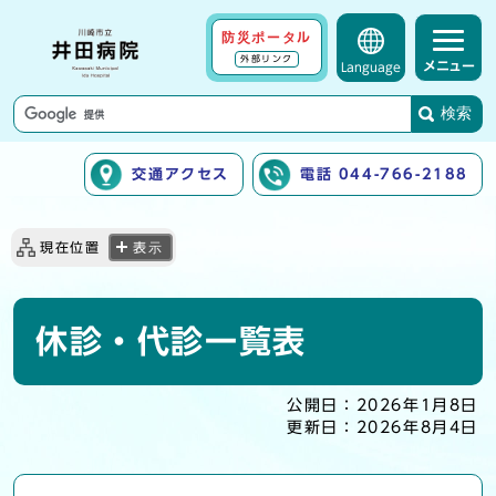
防災ポータル
外部リンク
メニュー
Language
検索
交通アクセス
電話 044-766-2188
ここから本文です
現在位置
表示
休診・代診一覧表
公開日：
2026年1月8日
更新日：
2026年8月4日