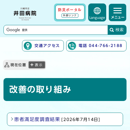
防災ポータル
外部リンク
メニュー
Language
検索
交通アクセス
電話 044-766-2188
ここから本文です
現在位置
表示
改善の取り組み
患者満足度調査結果
[2026年7月14日]