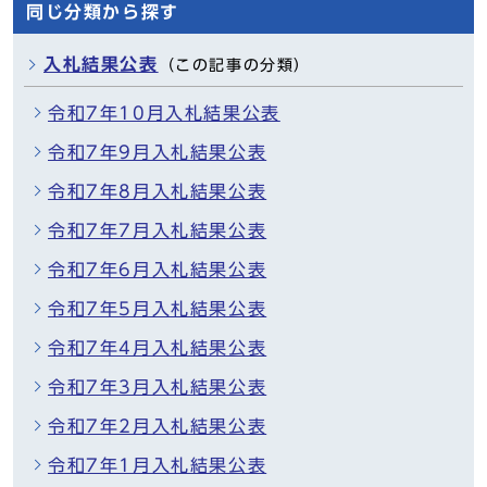
同じ分類から探す
入札結果公表
（この記事の分類）
令和7年10月入札結果公表
令和7年9月入札結果公表
令和7年8月入札結果公表
令和7年7月入札結果公表
令和7年6月入札結果公表
令和7年5月入札結果公表
令和7年4月入札結果公表
令和7年3月入札結果公表
令和7年2月入札結果公表
令和7年1月入札結果公表