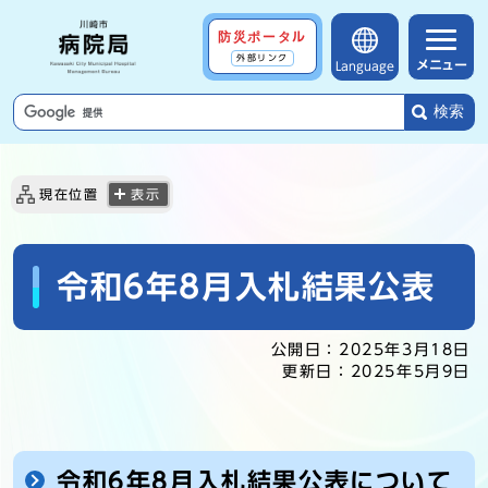
防災ポータル
外部リンク
メニュー
Language
検索
現在位置
表示
令和6年8月入札結果公表
公開日：
2025年3月18日
更新日：
2025年5月9日
令和6年8月入札結果公表について