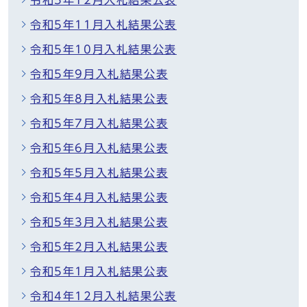
令和5年12月入札結果公表
令和5年11月入札結果公表
令和5年10月入札結果公表
令和5年9月入札結果公表
令和5年8月入札結果公表
令和5年7月入札結果公表
令和5年6月入札結果公表
令和5年5月入札結果公表
令和5年4月入札結果公表
令和5年3月入札結果公表
令和5年2月入札結果公表
令和5年1月入札結果公表
令和4年12月入札結果公表