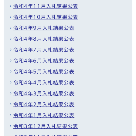
令和4年11月入札結果公表
令和4年10月入札結果公表
令和4年9月入札結果公表
令和4年8月入札結果公表
令和4年7月入札結果公表
令和4年6月入札結果公表
令和4年5月入札結果公表
令和4年4月入札結果公表
令和4年3月入札結果公表
令和4年2月入札結果公表
令和4年1月入札結果公表
令和3年12月入札結果公表