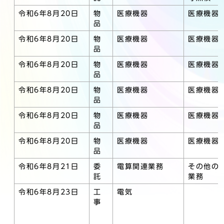
令和6年8月20日
物
医療機器
医療機器
品
令和6年8月20日
物
医療機器
医療機器
品
令和6年8月20日
物
医療機器
医療機器
品
令和6年8月20日
物
医療機器
医療機器
品
令和6年8月20日
物
医療機器
医療機器
品
令和6年8月20日
物
医療機器
医療機器
品
令和6年8月21日
委
電算関連業務
その他の
託
業務
令和6年8月23日
工
電気
事