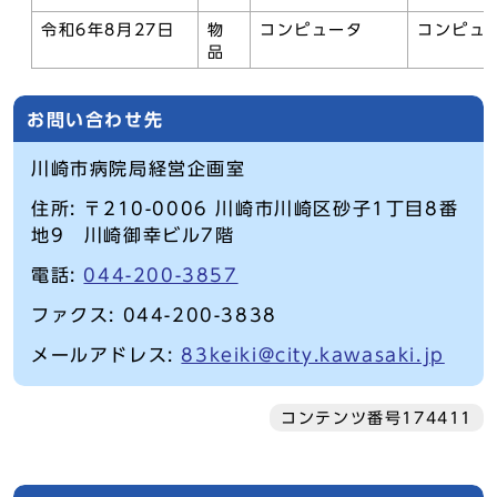
令和6年8月27日
物
コンピュータ
コンピュ
品
お問い合わせ先
川崎市病院局経営企画室
住所: 〒210-0006 川崎市川崎区砂子1丁目8番
地9 川崎御幸ビル7階
電話:
044-200-3857
ファクス: 044-200-3838
メールアドレス:
83keiki@city.kawasaki.jp
コンテンツ番号174411