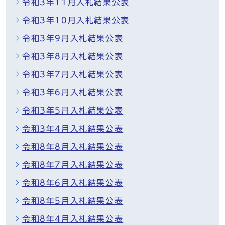
令和3年11月入札結果公表
令和3年10月入札結果公表
令和3年9月入札結果公表
令和3年8月入札結果公表
令和3年7月入札結果公表
令和3年6月入札結果公表
令和3年5月入札結果公表
令和3年4月入札結果公表
令和8年8月入札結果公表
令和8年7月入札結果公表
令和8年6月入札結果公表
令和8年5月入札結果公表
令和8年4月入札結果公表