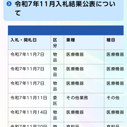
令和7年11月入札結果公表につい
て
入札・開札日
区
業種
種目
分
令和7年11月7日
物
医療機器
医療機器
品
令和7年11月7日
物
医療機器
医療機器
品
令和7年11月7日
物
医療機器
医療機器
品
令和7年11月11日
委
その他業務
その他
託
令和7年11月14日
物
医療機器
医療機器
品
令和7年11月20日
物
食料品
食料品