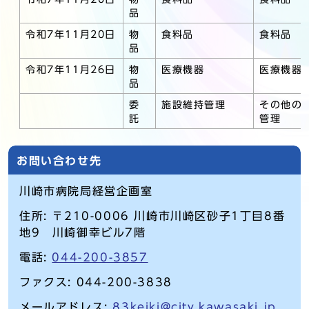
品
令和7年11月20日
物
食料品
食料品
品
令和7年11月26日
物
医療機器
医療機器
品
委
施設維持管理
その他の
託
管理
お問い合わせ先
川崎市病院局経営企画室
住所: 〒210-0006 川崎市川崎区砂子1丁目8番
地9 川崎御幸ビル7階
電話:
044-200-3857
ファクス: 044-200-3838
メールアドレス:
83keiki@city.kawasaki.jp