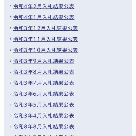
令和4年2月入札結果公表
令和4年1月入札結果公表
令和3年12月入札結果公表
令和3年11月入札結果公表
令和3年10月入札結果公表
令和3年9月入札結果公表
令和3年8月入札結果公表
令和3年7月入札結果公表
令和3年6月入札結果公表
令和3年5月入札結果公表
令和3年4月入札結果公表
令和8年8月入札結果公表